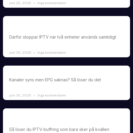
juni 30, 2026
Inga kommentarer
IPTV fungerar på en enhet men inte på två samtidigt –
varför?
Därför stoppar IPTV när två enheter används samtidigt
juni 30, 2026
Inga kommentarer
Hur man fixar IPTV som laddar kanaler men inte EPG
Kanaler syns men EPG saknas? Så löser du det
juni 30, 2026
Inga kommentarer
IPTV buffrar bara på kvällstid men fungerar perfekt
på morgonen
Så löser du IPTV-buffring som bara sker på kvällen