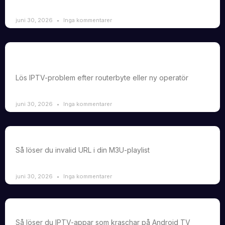
juni 30, 2026
Inga kommentarer
IPTV fungerar inte efter router byte eller ny
internetleverantör
Lös IPTV-problem efter routerbyte eller ny operatör
juni 30, 2026
Inga kommentarer
Hur man fixar “invalid URL” fel i M3U playlist
Så löser du invalid URL i din M3U-playlist
juni 30, 2026
Inga kommentarer
IPTV app startar men stänger direkt på Android TV
Så löser du IPTV-appar som kraschar på Android TV