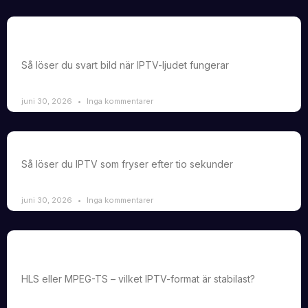
IPTV svart skärm på vissa kanaler men ljud fungerar
fortfarande
Så löser du svart bild när IPTV-ljudet fungerar
juni 30, 2026
Inga kommentarer
IPTV fryser exakt efter 10 sekunder på alla kanaler
Så löser du IPTV som fryser efter tio sekunder
juni 30, 2026
Inga kommentarer
Skillnad mellan HLS och MPEG-TS i IPTV och vilken som
är stabilast
HLS eller MPEG-TS – vilket IPTV-format är stabilast?