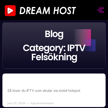
Blog
Category: IPTV
Felsökning
IPTV fungerar bara på WiFi men inte på mobil hotspot
– varför och lösning
Så löser du IPTV som strular via mobil hotspot
juni 30, 2026
Inga kommentarer