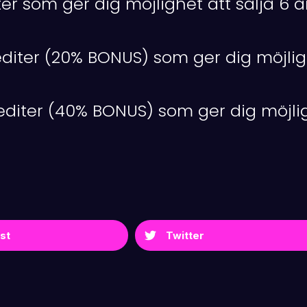
iter som ger dig möjlighet att sälja 6 
rediter (20% BONUS) som ger dig möjlig
rediter (40% BONUS) som ger dig möjlig
.
st
Twitter