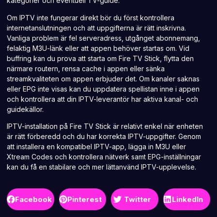
kategorier och eventuell TV-guide.
Om
IPTV inte fungerar
direkt bör du först kontrollera
internetanslutningen och att uppgifterna är rätt inskrivna.
Vanliga problem är fel serveradress, utgånget abonnemang,
felaktig M3U-länk eller att appen behöver startas om. Vid
buffring kan du prova att starta om Fire TV Stick, flytta den
närmare routern, rensa cache i appen eller sänka
streamkvaliteten om appen erbjuder det. Om kanaler saknas
eller EPG inte visas kan du uppdatera spellistan inne i appen
och kontrollera att din IPTV-leverantör har aktiva kanal- och
guidekällor.
IPTV-installation på Fire TV Stick är relativt enkel när enheten
är rätt förberedd och du har korrekta IPTV-uppgifter. Genom
att installera en kompatibel IPTV-app, lägga in M3U eller
Xtream Codes och kontrollera nätverk samt EPG-inställningar
kan du få en stabilare och mer lättanvänd IPTV-upplevelse.
Facebook
Pinterest
Twitter
LinkedIn