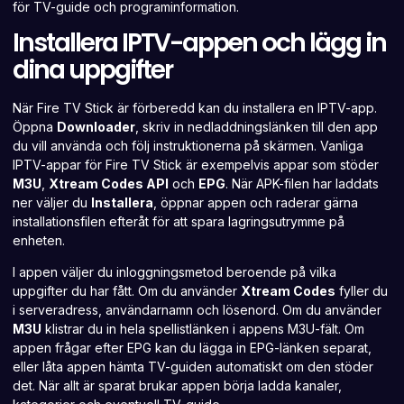
för TV-guide och programinformation.
Installera IPTV-appen och lägg in
dina uppgifter
När Fire TV Stick är förberedd kan du installera en IPTV-app.
Öppna
Downloader
, skriv in nedladdningslänken till den app
du vill använda och följ instruktionerna på skärmen. Vanliga
IPTV-appar för Fire TV Stick är exempelvis appar som stöder
M3U
,
Xtream Codes API
och
EPG
. När APK-filen har laddats
ner väljer du
Installera
, öppnar appen och raderar gärna
installationsfilen efteråt för att spara lagringsutrymme på
enheten.
I appen väljer du inloggningsmetod beroende på vilka
uppgifter du har fått. Om du använder
Xtream Codes
fyller du
i serveradress, användarnamn och lösenord. Om du använder
M3U
klistrar du in hela spellistlänken i appens M3U-fält. Om
appen frågar efter EPG kan du lägga in EPG-länken separat,
eller låta appen hämta TV-guiden automatiskt om den stöder
det. När allt är sparat brukar appen börja ladda kanaler,