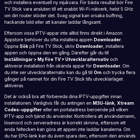
och installera eventuell ny mjukvara. För bästa resultat bör Fire
TV Stick vara ansluten till ett snabbt Wi-Fi-nätverk, helst 5 GHz
om din router stöder det. Svag signal kan orsaka buffring,
hackande bild eller att kanaler laddar långsamt.
Eftersom vissa IPTV-appar inte alltid finns direkt i Amazon
Appstore behöver du ofta installera appen
Downloader
.
Öppna
Sök
på Fire TV Stick, skriv
Downloader
, installera
appen och öppna den en gång. Därefter går du till
Inställningar > My Fire TV > Utvecklaralternativ
och
aktiverar installation från okända appar för
Downloader
. Om
du inte ser utvecklaralternativ kan du gå till
Om
och trycka flera
gånger på namnet för din Fire TV Stick tills utvecklarläget
aktiveras.
Det är också bra att förbereda dina IPTV-uppgifter innan
installationen. Vanligtvis får du antingen en
M3U-länk
,
Xtream
Codes-uppgifter
eller en portaladress beroende på vilken
IPTV-app och tjänst du använder. Kontrollera att användarnamn,
lösenord och serveradress är korrekt skrivna, eftersom ett
enda feltecken kan göra att appen inte laddar kanalerna. Om
du har EPG-länk kan du även spara den, eftersom den används