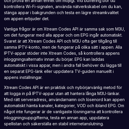
och prova en annan enhet om möjligt. Vid buffering bör du
kontrollera Wi-Fi-signalen, använda nätverkskabel om du kan,
stänga appar
i bakgrunden och testa en lägre streamkvalitet
om appen erbjuder det.
Vanliga frågor är om
Xtream Codes API är samma sak som M3U
,
om det fungerar med alla appar och om EPG ingår automatiskt.
Svaret är att Xtream Codes API och M3U ofta ger tillgång till
samma IPTV-konto, men de fungerar på olika sätt i appen. Alla
IPTV-appar stöder inte Xtream Codes, så kontrollera appens
inloggningsalternativ innan du börjar. EPG kan laddas
automatiskt i vissa appar, men i andra fall behöver du lägga till
en separat EPG-länk eller uppdatera TV-guiden manuellt i
appens inställningar.
Xtream Codes API är en praktisk och nybörjarvänlig metod för
att logga in på IPTV-appar utan att hantera långa M3U-länkar.
Med rätt serveradress, användarnamn och lösenord kan appen
automatiskt hämta kanaler, kategorier, VOD och ibland EPG. Om
något inte fungerar är de vanligaste lösningarna att kontrollera
inloggningsuppgifterna, testa en annan app, uppdatera
spellistan och säkerställa en stabil internetanslutning.