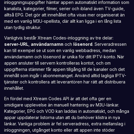
inloggningsuppgifter hämtar appen automatiskt information som
kanalista, kategorier, filmer, serier och ibland även TV-guide,
alltså EPG. Det gör att innehållet ofta visas mer organiserat än
med en vanlig M3U-spellista, där allt kan ligga i en lång lista
utan tydlig struktur.
Vanligtvis består Xtream Codes-inloggning av tre delar:
server-URL
,
användarnamn
och
lösenord
. Serveradressen
kan till exempel se ut som en vanlig webbadress, medan
användarnamn och lösenord är unika för ditt IPTV-konto. När
appen ansluter till servern
kontrolleras kontot, och om
uppgifterna stämmer får appen tillgång till de kanaler och det
innehåll som ingår i abonnemanget. Använd alltid lagliga IPTV-
tjänster och kontrollera att leverantören har rätt att distribuera
innehållet.
En fördel med Xtream Codes API är att det ofta ger en
smidigare upplevelse än manuell hantering av M3U-länkar.
Kategorier,
EPG och VOD kan laddas
in automatiskt, och många
appar uppdaterar listorna utan att du behöver klistra in nya
länkar. Vanliga problem är fel serveradress, extra mellanslag i
inloggningen, utgånget konto eller att appen inte stöder