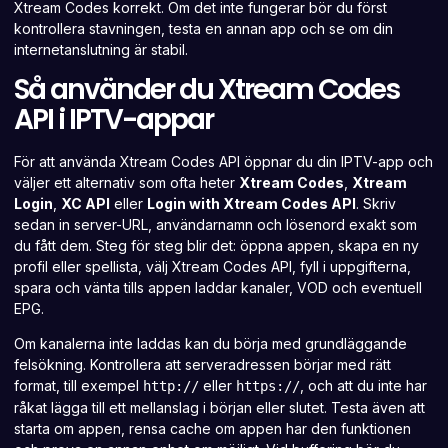
Xtream Codes korrekt. Om det inte fungerar bör du först
kontrollera stavningen, testa en annan app och se om din
internetanslutning är stabil.
Så använder du Xtream Codes
API i IPTV-appar
För att använda Xtream Codes API öppnar du din IPTV-app och
väljer ett alternativ som ofta heter
Xtream Codes
,
Xtream
Login
,
XC API
eller
Login with Xtream Codes
API
. Skriv
sedan in server-URL, användarnamn och lösenord exakt som
du fått dem. Steg för steg blir det: öppna appen, skapa en ny
profil eller spellista, välj Xtream Codes API, fyll i uppgifterna,
spara och vänta tills appen
laddar kanaler
, VOD och eventuell
EPG.
Om kanalerna inte laddas kan du börja med grundläggande
felsökning. Kontrollera att serveradressen börjar med rätt
format, till exempel
eller
, och att du inte har
http://
https://
råkat lägga till ett mellanslag i början eller slutet. Testa även att
starta om appen, rensa cache om appen har den funktionen