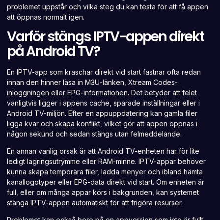
problemet uppstår och vilka steg du kan testa för att få appen
att öppnas normalt igen.
Varför stängs IPTV-appen direkt
på Android TV?
En IPTV-app som kraschar direkt vid start fastnar ofta redan
innan den hinner läsa in M3U-länken, Xtream Codes-
inloggningen eller EPG-informationen. Det betyder att felet
vanligtvis ligger i appens cache, sparade inställningar eller i
Android TV-miljön. Efter en appuppdatering kan gamla filer
ligga kvar och skapa konflikt, vilket gör att appen öppnas i
någon sekund och sedan stängs utan felmeddelande.
En annan vanlig orsak är att Android TV-enheten har för lite
ledigt lagringsutrymme eller RAM-minne. IPTV-appar behöver
kunna skapa temporära filer, ladda menyer och ibland hämta
kanallogotyper eller EPG-data direkt vid start. Om enheten är
full, eller om många appar körs i bakgrunden, kan systemet
stänga IPTV-appen automatiskt för att frigöra resurser.
Problemet kan också bero på en appversion som inte är fullt