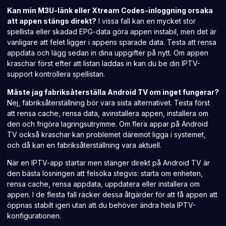
Kan min M3U-länk eller Xtream Codes-inloggning orsaka
att appen stängs direkt?
I vissa fall kan en mycket stor
spellista eller skadad EPG-data göra appen instabil, men det är
vanligare att felet ligger i appens sparade data. Testa att rensa
appdata och lägg sedan in dina uppgifter på nytt. Om appen
kraschar först efter att listan laddas in kan du be din IPTV-
support kontrollera spellistan.
Måste jag fabriksåterställa Android TV om inget fungerar?
Nej, fabriksåterställning bör vara sista alternativet. Testa först
att rensa cache, rensa data, avinstallera appen, installera om
den och frigöra lagringsutrymme. Om flera appar på Android
TV också kraschar kan problemet däremot ligga i systemet,
och då kan en fabriksåterställning vara aktuell.
När en IPTV-app startar men stänger direkt på Android TV är
den bästa lösningen att felsöka stegvis: starta om enheten,
rensa cache, rensa appdata, uppdatera eller installera om
appen. I de flesta fall räcker dessa åtgärder för att få appen att
öppnas stabilt igen utan att du behöver ändra hela IPTV-
konfigurationen.