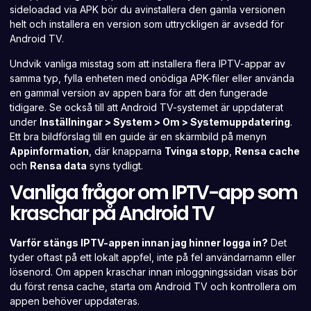
sideloadad via APK bör du avinstallera den gamla versionen
helt och installera en version som uttryckligen är avsedd för
Android TV.
Undvik vanliga misstag som att installera flera IPTV-appar av
samma typ, fylla enheten med onödiga APK-filer eller använda
en gammal version av appen bara för att den fungerade
tidigare. Se också till att Android TV-systemet är uppdaterat
under
Inställningar > System > Om > Systemuppdatering
.
Ett bra bildförslag till en guide är en skärmbild på menyn
Appinformation
, där knapparna
Tvinga stopp
,
Rensa cache
och
Rensa data
syns tydligt.
Vanliga frågor om IPTV-app som
kraschar på Android TV
Varför stängs IPTV-appen innan jag hinner logga in?
Det
tyder oftast på ett lokalt appfel, inte på fel användarnamn eller
lösenord. Om appen kraschar innan inloggningssidan visas bör
du först rensa cache, starta om Android TV och kontrollera om
appen behöver uppdateras.