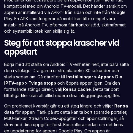
kompatibel med din Android TV-modell. Det händer särskilt om
appen är installerad via APK-fil från sidan och inte från Google
Play. En APK som fungerar på mobil kan till exempel vara
instabil på Android TV, eftersom fjärrkontrollstöd, skärmformat
och systembibliotek kan skilja sig åt.
Steg för att stoppa krascher vid
appstart
Börja med att starta om Android TV-enheten helt, inte bara sätta
den i viloläge. Dra gärna ur strömkabeln i 30 sekunder och
starta sedan om. Gå därefter till
Inställningar > Appar > Din
IPTV-app > Tvinga stopp
och öppna appen igen. Om den
fortfarande stängs direkt, välj
Rensa cache
. Detta tar bort
tillfälliga filer utan att alltid radera dina inloggningsuppgifter.
Om problemet kvarstår går du ett steg längre och väljer
Rensa
data
för appen. Tänk på att detta kan ta bort sparade portaler,
M3U-länkar, Xtream Codes-uppgifter och appinställningar, så
skriv ned dina uppgifter först. Kontrollera sedan om det finns
en uppdatering för appen i Google Play. Om appen är