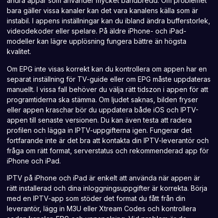
andra appar som använder mycket bandbredd. Om problemet
bara gäller vissa kanaler kan det vara kanalens källa som är
instabil. I appens inställningar kan du ibland ändra bufferstorlek,
videodekoder eller spelare. På äldre iPhone- och iPad-
modeller kan lägre upplösning fungera bättre än högsta
kvalitet.
Om EPG inte visas korrekt kan du kontrollera om appen har en
separat inställning för TV-guide eller om EPG måste uppdateras
manuellt. I vissa fall behöver du välja rätt tidszon i appen för att
programtiderna ska stämma. Om ljudet saknas, bilden fryser
eller appen kraschar bör du uppdatera både iOS och IPTV-
appen till senaste versionen. Du kan även testa att radera
profilen och lägga in IPTV-uppgifterna igen. Fungerar det
fortfarande inte är det bra att kontakta din IPTV-leverantör och
fråga om rätt format, serverstatus och rekommenderad app för
iPhone och iPad.
IPTV på iPhone och iPad är enkelt att använda när appen är
rätt installerad och dina inloggningsuppgifter är korrekta. Börja
med en IPTV-app som stöder det format du fått från din
leverantör, lägg in M3U eller Xtream Codes och kontrollera