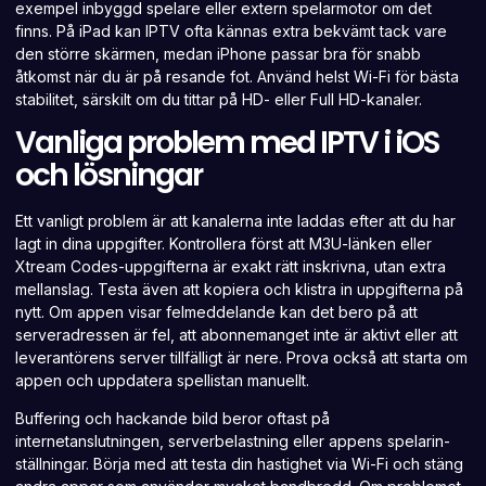
exempel inbyggd spelare eller extern spelarmotor om det
finns. På iPad kan IPTV ofta kännas extra bekvämt tack vare
den större skärmen, medan iPhone passar bra för snabb
åtkomst när du är på resande fot. Använd helst Wi-Fi för bästa
stabilitet, särskilt om du tittar på HD- eller Full HD-kanaler.
Vanliga problem med IPTV i iOS
och lösningar
Ett vanligt problem är att kanalerna inte laddas efter att du har
lagt in dina uppgifter. Kontrollera först att M3U-länken eller
Xtream Codes-uppgifterna är exakt rätt inskrivna, utan extra
mellanslag. Testa även att kopiera och klistra in uppgifterna på
nytt. Om appen visar felmeddelande kan det bero på att
serveradressen är fel, att abonnemanget inte är aktivt eller att
leverantörens server tillfälligt är nere. Prova också att starta om
appen och uppdatera spellistan manuellt.
Buffering och hackande bild beror oftast på
internetanslutningen, serverbelastning eller appens spelarin­
ställningar. Börja med att testa din hastighet via Wi-Fi och stäng