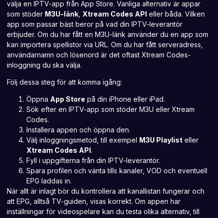
välja en IPTV-app från App Store. Vanliga alternativ är appar
som stöder
M3U-länk
,
Xtream Codes API
eller båda. Vilken
app som passar bäst beror på vad din IPTV-leverantör
erbjuder. Om du har fått en M3U-länk använder du en app som
kan importera spellistor via URL. Om du har fått serveradress,
användarnamn och lösenord är det oftast Xtream Codes-
inloggning du ska välja.
Följ dessa steg för att komma igång:
Öppna
App Store
på din iPhone eller iPad.
Sök efter en IPTV-app som stöder M3U eller Xtream
Codes.
Installera appen och öppna den.
Välj inloggningsmetod, till exempel
M3U Playlist
eller
Xtream Codes API
.
Fyll i uppgifterna från din IPTV-leverantör.
Spara profilen och vänta tills kanaler, VOD och eventuell
EPG laddas in.
När allt är inlagt bör du kontrollera att kanallistan fungerar och
att EPG, alltså TV-guiden, visas korrekt. Om appen har
inställningar för videospelare kan du testa olika alternativ, till