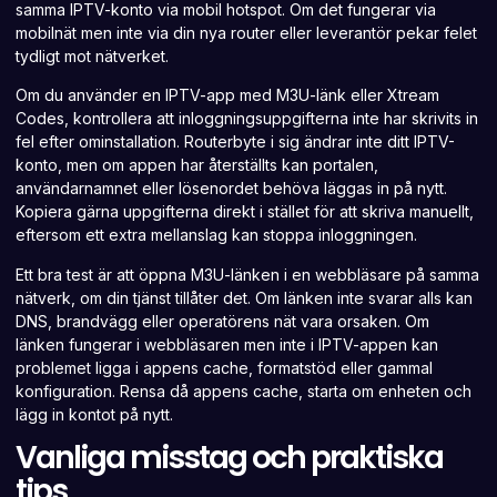
samma IPTV-konto via mobil hotspot. Om det fungerar via
mobilnät men inte via din nya router eller leverantör pekar felet
tydligt mot nätverket.
Om du använder en IPTV-app med M3U-länk eller Xtream
Codes, kontrollera att inloggningsuppgifterna inte har skrivits in
fel efter ominstallation. Routerbyte i sig ändrar inte ditt IPTV-
konto, men om appen har återställts kan portalen,
användarnamnet eller lösenordet behöva läggas in på nytt.
Kopiera gärna uppgifterna direkt i stället för att skriva manuellt,
eftersom ett extra mellanslag kan stoppa inloggningen.
Ett bra test är att öppna M3U-länken i en webbläsare på samma
nätverk, om din tjänst tillåter det. Om länken inte svarar alls kan
DNS, brandvägg eller operatörens nät vara orsaken. Om
länken fungerar i webbläsaren men inte i IPTV-appen kan
problemet ligga i appens cache, formatstöd eller gammal
konfiguration. Rensa då appens cache, starta om enheten och
lägg in kontot på nytt.
Vanliga misstag och praktiska
tips