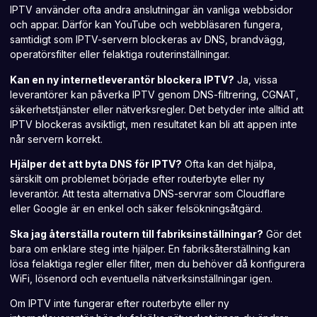
IPTV använder ofta andra anslutningar än vanliga webbsidor
och appar. Därför kan YouTube och webbläsaren fungera,
samtidigt som IPTV-servern blockeras av DNS, brandvägg,
operatörsfilter eller felaktiga routerinställningar.
Kan en ny internetleverantör blockera IPTV?
Ja, vissa
leverantörer kan påverka IPTV genom DNS-filtrering, CGNAT,
säkerhetstjänster eller nätverksregler. Det betyder inte alltid att
IPTV blockeras avsiktligt, men resultatet kan bli att appen inte
når servern korrekt.
Hjälper det att byta DNS för IPTV?
Ofta kan det hjälpa,
särskilt om problemet började efter routerbyte eller ny
leverantör. Att testa alternativa DNS-servrar som Cloudflare
eller Google är en enkel och säker felsökningsåtgärd.
Ska jag återställa routern till fabriksinställningar?
Gör det
bara om enklare steg inte hjälper. En fabriksåterställning kan
lösa felaktiga regler eller filter, men du behöver då konfigurera
WiFi, lösenord och eventuella nätverksinställningar igen.
Om IPTV inte fungerar efter routerbyte eller ny