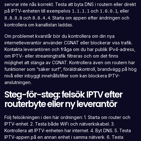
servrar inte nås korrekt. Testa att byta DNS i routern eller direkt
på IPTV-enheten till exempelvis
och
, eller
1.1.1.1
1.0.0.1
och
. Starta om appen efter ändringen och
8.8.8.8
8.8.4.4
kontrollera om kanallistan laddas.
Om problemet kvarstår bör du kontrollera om din nya
internetleverantör använder CGNAT eller blockerar viss trafik.
Kontakta leverantören och fråga om du har publik IPv4-adress,
om IPTV- eller streamingtrafik filtreras och om det finns
möjlighet att stänga av CGNAT. Kontrollera även om routern har
funktioner som “säker surf”, föräldrakontroll, brandvägg på hög
nivå eller inbyggt innehållsfilter som kan blockera IPTV-
anslutningen.
Steg-för-steg: felsök IPTV efter
routerbyte eller ny leverantör
Följ felsökningen i den här ordningen: 1. Starta om router och
IPTV-enhet. 2. Testa både WiFi och nätverkskabel. 3.
Kontrollera att IPTV-enheten har internet. 4. Byt DNS. 5. Testa
IPTV-appen på en annan enhet i samma nätverk. 6. Testa