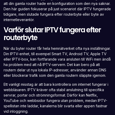
att din gamla router hade en konfiguration som den nya saknar.
Den här guiden fokuserar på just scenariot där IPTV fungerade
tidigare, men slutade fungera efter routerbyte eller byte av
internetleverantör.
Varför slutar IPTV fungera efter
routerbyte
När du byter router får hela hemnätverket ofta nya inställningar.
Din IPTV-enhet, till exempel Smart TV, Android TV, Apple TV
eller IPTV-box, kan fortfarande vara ansluten till WiFi men ändå
ha problem med att nå IPTV-servern. Det kan bero på att
routern delar ut nya lokala IP-adresser, använder annan DNS
eller blockerar trafik som den gamla routern släppte igenom.
Ett vanligt misstag är att bara kontrollera om internet fungerar i
webbläsaren. IPTV kräver ofta stabil anslutning till specifika
servrar, portar och strömningsformat. Därför kan Netflix,
YouTube och webbsidor fungera utan problem, medan IPTV-
spellistan inte laddar, kanalerna blir svarta eller appen fastnar
vid inloggning.