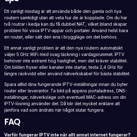
Ett vanligt misstag är att använda både den gamla och nya
routern samtidigt utan att veta hur de är kopplade. Om du har
två routrar i kedja kan du få dubbel NAT, vilket ibland skapar
problem för vissa IPTV-appar och portaler. Använd helst bara
en router, eller sätt den ena i bryggläge om det behövs.
Ett annat vanligt problem är att den nya routern automatiskt
väljer 5 GHz WiFi med svag täckning i vardagsrummet. IPTV
behöver inte extremt hög hastighet, men det kräver stabilitet.
Om bilden fryser eller kanaler inte startar, testa 2,4 GHz för
längre räckvidd eller använd nätverkskabel för bästa stabilitet.
Spara alltid dina fungerande IPTV-inställningar innan du byter
router eller leverantör. Ta bild på appens portaladress, DNS-
inställningar, nätverksläge och eventuell MAC-adress om din
IPTV-lösning använder det. Då blir det mycket enklare att
jämföra vad som ändrats när något slutar fungera.
FAQ
Varför fungerar IPTV inte när allt annat internet fungerar?