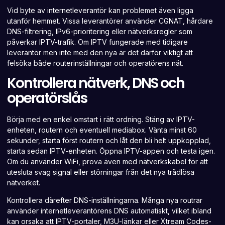
Vid byte av internetleverantör kan problemet även ligga
utanför hemmet. Vissa leverantörer använder CGNAT, hårdare
DNS-filtrering, IPv6-prioritering eller nätverksregler som
påverkar IPTV-trafik. Om IPTV fungerade med tidigare
leverantör men inte med den nya är det därför viktigt att
felsöka både routerinställningar och operatörens nät.
Kontrollera nätverk, DNS och
operatörslås
Börja med en enkel omstart i rätt ordning. Stäng av IPTV-
enheten, routern och eventuell mediabox. Vänta minst 60
sekunder, starta först routern och låt den bli helt uppkopplad,
starta sedan IPTV-enheten. Öppna IPTV-appen och testa igen.
Om du använder WiFi, prova även med nätverkskabel för att
utesluta svag signal eller störningar från det nya trådlösa
nätverket.
Kontrollera därefter DNS-inställningarna. Många nya routrar
använder internetleverantörens DNS automatiskt, vilket ibland
kan orsaka att IPTV-portaler, M3U-länkar eller Xtream Codes-