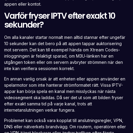
appen eller kontot.
Varför fryser IPTV efter exakt 10
sekunder?
Om alla kanaler startar normalt men alltid stannar efter ungefär
10 sekunder kan det bero på att appen tappar auktorisering
mot servern. Det kan till exempel hända om Xtream Codes-
inloggningen är felaktigt sparad, om M3U-länken har en
utgången token eller om servern avbryter strömmen när den
inte kan verifiera sessionen korrekt.
En annan vanlig orsak är att enheten eller appen använder en
spelarmotor som inte hanterar strömformatet rätt. Vissa IPTV-
appar kan börja spela en kanal men misslyckas när nästa
videosegment ska laddas. Då ser det ut som att bilden fryser
efter exakt samma tid på varje kanal, trots att
internetanslutningen verkar fungera.
Problemet kan också vara kopplat till anslutningsregler, VPN,
DNS eller nätverkets brandvägg. Om routern, operatören eller
en VPN-tjänst blockerar eller ändrar trafiken efter första