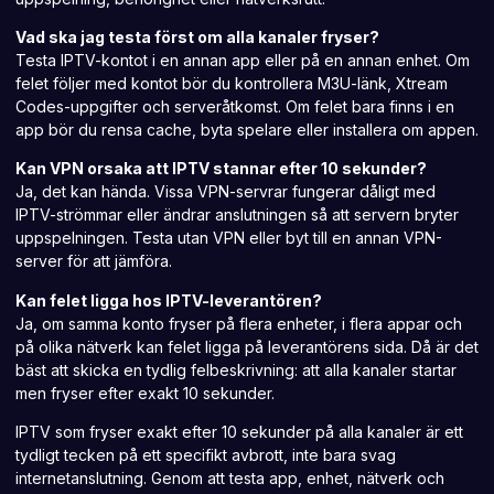
Vad ska jag testa först om alla kanaler fryser?
Testa IPTV-kontot i en annan app eller på en annan enhet. Om
felet följer med kontot bör du kontrollera M3U-länk, Xtream
Codes-uppgifter och serveråtkomst. Om felet bara finns i en
app bör du rensa cache, byta spelare eller installera om appen.
Kan VPN orsaka att IPTV stannar efter 10 sekunder?
Ja, det kan hända. Vissa VPN-servrar fungerar dåligt med
IPTV-strömmar eller ändrar anslutningen så att servern bryter
uppspelningen. Testa utan VPN eller byt till en annan VPN-
server för att jämföra.
Kan felet ligga hos IPTV-leverantören?
Ja, om samma konto fryser på flera enheter, i flera appar och
på olika nätverk kan felet ligga på leverantörens sida. Då är det
bäst att skicka en tydlig felbeskrivning: att alla kanaler startar
men fryser efter exakt 10 sekunder.
IPTV som fryser exakt efter 10 sekunder på alla kanaler är ett
tydligt tecken på ett specifikt avbrott, inte bara svag
internetanslutning. Genom att testa app, enhet, nätverk och