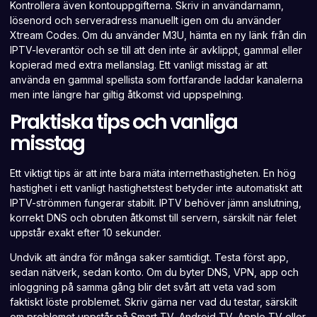
Kontrollera även kontouppgifterna. Skriv in användarnamn,
lösenord och serveradress manuellt igen om du använder
Xtream Codes. Om du använder M3U, hämta en ny länk från din
IPTV-leverantör och se till att den inte är avklippt, gammal eller
kopierad med extra mellanslag. Ett vanligt misstag är att
använda en gammal spellista som fortfarande laddar kanalerna
men inte längre har giltig åtkomst vid uppspelning.
Praktiska tips och vanliga
misstag
Ett viktigt tips är att inte bara mäta internethastigheten. En hög
hastighet i ett vanligt hastighetstest betyder inte automatiskt att
IPTV-strömmen fungerar stabilt. IPTV behöver jämn anslutning,
korrekt DNS och obruten åtkomst till servern, särskilt när felet
uppstår exakt efter 10 sekunder.
Undvik att ändra för många saker samtidigt. Testa först app,
sedan nätverk, sedan konto. Om du byter DNS, VPN, app och
inloggning på samma gång blir det svårt att veta vad som
faktiskt löste problemet. Skriv gärna ner vad du testar, särskilt
om problemet uppstår på Smart TV, Android TV, Apple TV eller