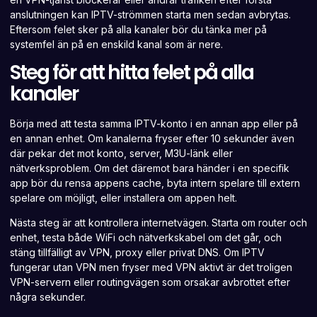
anslutningen kan IPTV-strömmen starta men sedan avbrytas.
Eftersom felet sker på alla kanaler bör du tänka mer på
systemfel än på en enskild kanal som är nere.
Steg för att hitta felet på alla
kanaler
Börja med att testa samma IPTV-konto i en annan app eller på
en annan enhet. Om kanalerna fryser efter 10 sekunder även
där pekar det mot konto, server, M3U-länk eller
nätverksproblem. Om det däremot bara händer i en specifik
app bör du rensa appens cache, byta intern spelare till extern
spelare om möjligt, eller installera om appen helt.
Nästa steg är att kontrollera internetvägen. Starta om router och
enhet, testa både WiFi och nätverkskabel om det går, och
stäng tillfälligt av VPN, proxy eller privat DNS. Om IPTV
fungerar utan VPN men fryser med VPN aktivt är det troligen
VPN-servern eller routingvägen som orsakar avbrottet efter
några sekunder.