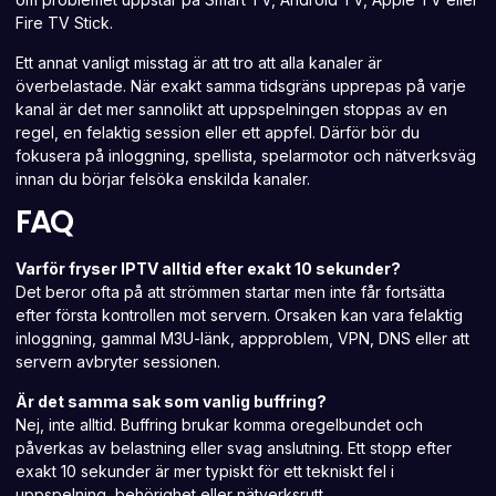
Fire TV Stick.
Ett annat vanligt misstag är att tro att alla kanaler är
överbelastade. När exakt samma tidsgräns upprepas på varje
kanal är det mer sannolikt att uppspelningen stoppas av en
regel, en felaktig session eller ett appfel. Därför bör du
fokusera på inloggning, spellista, spelarmotor och nätverksväg
innan du börjar felsöka enskilda kanaler.
FAQ
Varför fryser IPTV alltid efter exakt 10 sekunder?
Det beror ofta på att strömmen startar men inte får fortsätta
efter första kontrollen mot servern. Orsaken kan vara felaktig
inloggning, gammal M3U-länk, appproblem, VPN, DNS eller att
servern avbryter sessionen.
Är det samma sak som vanlig buffring?
Nej, inte alltid. Buffring brukar komma oregelbundet och
påverkas av belastning eller svag anslutning. Ett stopp efter
exakt 10 sekunder är mer typiskt för ett tekniskt fel i
uppspelning, behörighet eller nätverksrutt.