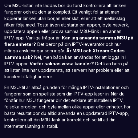
Om M3U-listan inte laddas bör du först kontrollera att länken
fungerar och att den är komplett. Ett vanligt fel är att man
kopierar länken utan början eller slut, eller att ett mellanslag
råkar följa med. Testa även att
starta om appen
, byta nätverk,
uppdatera appen eller prova samma M3U-länk i en annan
IPTV-app. Vanliga frågor är:
Kan jag använda samma M3U på
flera enheter?
Det beror på din IPTV-leverantör och hur
många anslutningar som ingår.
Är M3U och
Xtream Codes
samma sak?
Nej, men båda kan användas för att logga in i
IPTV-appar.
Varför
saknas vissa kanaler?
Det kan bero på
att listan inte har uppdaterats, att servern har problem eller att
kanalen tillfälligt är nere.
En M3U-fil är alltså grunden för många IPTV-installationer och
fungerar som en spellista som din IPTV-app läser in. När du
förstår hur M3U
fungerar blir det enklare att installera IPTV
,
felsöka problem och byta mellan olika appar eller enheter. För
bästa resultat bör du alltid använda en uppdaterad IPTV-app,
kontrollera att din M3U-länk är korrekt och se till att din
internetanslutning är stabil.