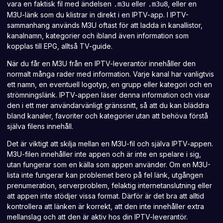
vara en faktisk fil med ändelsen
eller
, eller en
.m3u
.m3u8
M3U-länk som du klistrar in direkt i en IPTV-app. I IPTV-
sammanhang används M3U oftast för att ladda in kanallistor,
kanalnamn, kategorier och ibland även information som
kopplas till EPG, alltså TV-guide.
När du får en M3U från en IPTV-leverantör innehåller den
normalt många rader med information. Varje kanal har vanligtvis
ett namn, en eventuell logotyp, en grupp eller kategori och en
strömningslänk. IPTV-appen läser denna information och visar
den i ett mer användarvänligt gränssnitt, så att du kan bläddra
bland kanaler, favoriter och kategorier utan att behöva förstå
själva filens innehåll.
Det är viktigt att skilja mellan en M3U-fil och själva IPTV-appen.
M3U-filen innehåller inte appen och är inte en spelare i sig,
utan fungerar som en källa som appen använder. Om en M3U-
lista inte fungerar kan problemet bero på fel länk, utgången
prenumeration, serverproblem, felaktig internetanslutning eller
att appen inte stödjer vissa format. Därför är det bra att alltid
kontrollera att länken är korrekt, att den inte innehåller extra
mellanslag och att den är aktiv hos din IPTV-leverantör.