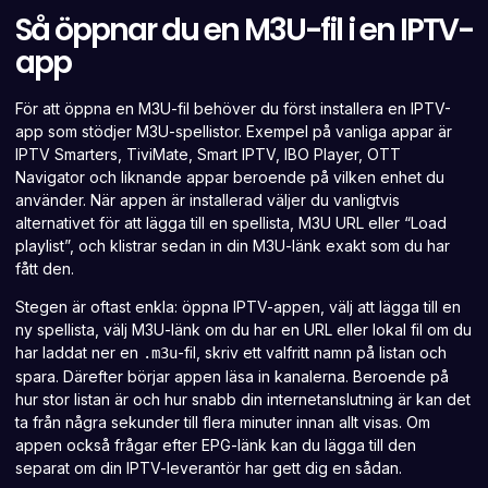
Så öppnar du en M3U-fil i en IPTV-
app
För att öppna en M3U-fil behöver du först installera en IPTV-
app som stödjer M3U-spellistor. Exempel på vanliga appar är
IPTV Smarters, TiviMate,
Smart IPTV
, IBO Player, OTT
Navigator och liknande appar beroende på vilken enhet du
använder. När appen är installerad väljer du vanligtvis
alternativet för att lägga till en spellista,
M3U URL
eller “Load
playlist”, och klistrar sedan in din M3U-länk exakt som du har
fått den.
Stegen är oftast enkla: öppna IPTV-appen, välj att lägga till en
ny spellista, välj M3U-länk om du har en URL eller lokal fil om du
har laddat ner en
-fil, skriv ett valfritt namn på listan och
.m3u
spara. Därefter börjar appen läsa in kanalerna. Beroende på
hur stor listan är och hur snabb din internetanslutning är kan det
ta från några sekunder till flera minuter innan allt visas. Om
appen också frågar efter EPG-länk kan du lägga till den
separat om din IPTV-leverantör har gett dig en sådan.