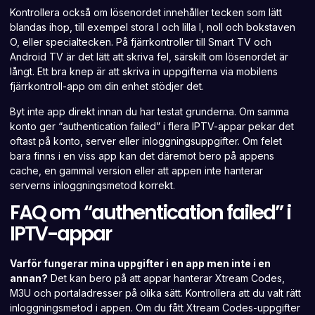
Kontrollera också om lösenordet innehåller tecken som lätt
blandas ihop, till exempel stora I och lilla l, noll och bokstaven
O, eller specialtecken. På fjärrkontroller till Smart TV och
Android TV är det lätt att skriva fel, särskilt om lösenordet är
långt. Ett bra knep är att skriva in uppgifterna via mobilens
fjärrkontroll-app om din enhet stödjer det.
Byt inte
app direkt
innan du har testat grunderna. Om samma
konto ger “authentication failed” i flera IPTV-appar pekar det
oftast på konto, server eller inloggningsuppgifter. Om felet
bara finns i en viss app kan det däremot bero på appens
cache, en gammal version eller att
appen inte hanterar
serverns
inloggningsmetod korrekt.
FAQ om “authentication failed” i
IPTV-appar
Varför fungerar mina uppgifter i en app men inte i en
annan?
Det kan bero på att appar hanterar
Xtream Codes
,
M3U och portaladresser på olika sätt. Kontrollera att du valt rätt
inloggningsmetod i appen. Om du fått Xtream Codes-uppgifter