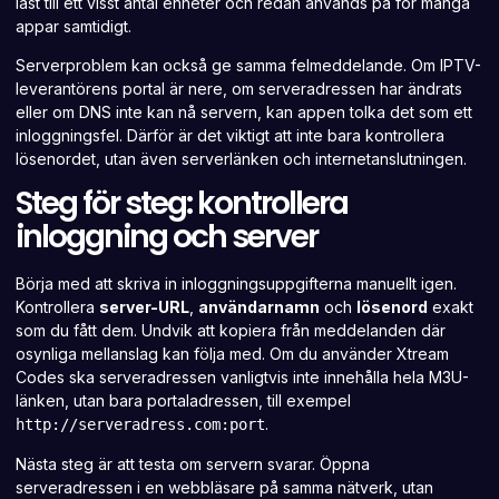
låst till ett visst antal
enheter och redan används på för många
appar samtidigt
.
Serverproblem kan också ge samma felmeddelande. Om IPTV-
leverantörens portal är nere, om serveradressen har ändrats
eller om DNS inte kan nå servern, kan appen tolka det som ett
inloggningsfel. Därför är det viktigt att inte bara kontrollera
lösenordet, utan även serverlänken och internetanslutningen.
Steg för steg: kontrollera
inloggning och server
Börja med att skriva in inloggningsuppgifterna manuellt igen.
Kontrollera
server-URL
,
användarnamn
och
lösenord
exakt
som du fått dem. Undvik att kopiera från meddelanden där
osynliga mellanslag kan följa med. Om du använder
Xtream
Codes
ska serveradressen vanligtvis inte innehålla hela M3U-
länken, utan bara portaladressen, till exempel
.
http://serveradress.com:port
Nästa steg är att
testa om servern
svarar. Öppna
serveradressen i en webbläsare på samma nätverk, utan