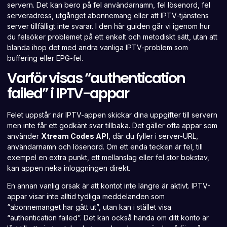
servern. Det kan bero på fel användarnamn, fel lösenord, fel
serveradress, utgånget abonnemang eller att IPTV-tjänstens
server tillfälligt inte svarar. I den här guiden går vi igenom hur
du felsöker problemet på ett enkelt och metodiskt sätt, utan att
blanda ihop det med andra vanliga IPTV-problem som
buffering eller EPG-fel.
Varför visas “authentication
failed” i IPTV-appar
Felet uppstår när IPTV-appen skickar dina uppgifter till servern
men inte får ett godkänt svar tillbaka. Det gäller ofta appar som
använder
Xtream Codes API
, där du fyller i server-URL,
användarnamn och lösenord. Om ett enda tecken är fel, till
exempel en extra punkt, ett mellanslag eller fel stor bokstav,
kan appen neka inloggningen direkt.
En annan vanlig orsak är att kontot inte längre är aktivt. IPTV-
appar visar inte alltid tydliga meddelanden som
“abonnemanget har gått ut”, utan kan i stället visa
“authentication failed”. Det kan också hända om ditt konto är