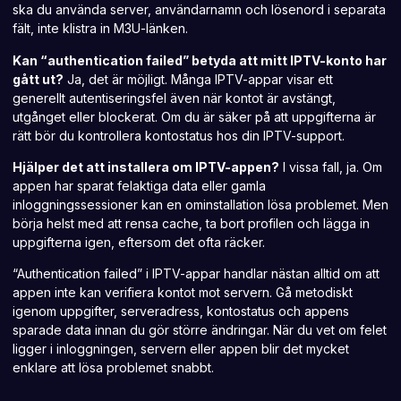
ska du använda server, användarnamn och lösenord i separata
fält, inte klistra in M3U-länken.
Kan “authentication failed” betyda att mitt IPTV-konto har
gått ut?
Ja, det är möjligt. Många IPTV-appar visar ett
generellt autentiseringsfel även när kontot är avstängt,
utgånget eller blockerat. Om du är säker på att uppgifterna är
rätt bör du kontrollera kontostatus hos din IPTV-support.
Hjälper det att installera om IPTV-appen?
I vissa fall, ja. Om
appen har sparat felaktiga data eller gamla
inloggningssessioner kan en ominstallation lösa problemet. Men
börja helst med att rensa cache, ta bort profilen och lägga in
uppgifterna igen, eftersom det ofta räcker.
“Authentication failed” i IPTV-appar handlar nästan alltid om att
appen inte kan verifiera kontot mot servern. Gå metodiskt
igenom uppgifter, serveradress, kontostatus och appens
sparade data innan du gör större ändringar. När du vet om felet
ligger i inloggningen, servern eller appen blir det mycket
enklare att lösa problemet snabbt.