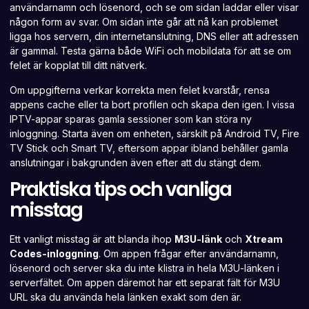
användarnamn och lösenord, och se om sidan laddar eller visar
någon form av svar. Om sidan inte går att nå kan problemet
ligga hos servern, din internetanslutning, DNS eller att adressen
är gammal. Testa gärna både WiFi och mobildata för att se om
felet är kopplat till ditt nätverk.
Om uppgifterna verkar korrekta men felet kvarstår, rensa
appens cache eller ta bort profilen och skapa den igen. I vissa
IPTV-appar sparas gamla sessioner som kan störa ny
inloggning. Starta även om enheten, särskilt på Android TV, Fire
TV Stick och Smart TV, eftersom appar ibland behåller gamla
anslutningar i bakgrunden även efter att du stängt dem.
Praktiska tips och vanliga
misstag
Ett vanligt misstag är att blanda ihop
M3U-länk
och
Xtream
Codes-inloggning
. Om appen frågar efter användarnamn,
lösenord och server ska du inte klistra in hela M3U-länken i
serverfältet. Om appen däremot har ett separat fält för
M3U
URL
ska du använda hela länken exakt som den är.