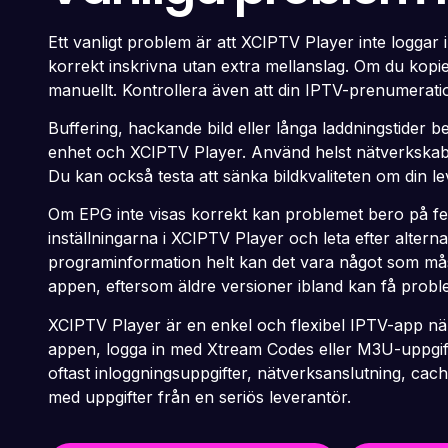
Ett vanligt problem är att XCIPTV Player inte loggar 
korrekt inskrivna utan extra mellanslag. Om du kopier
manuellt. Kontrollera även att din IPTV-prenumeration 
Buffering, hackande bild eller långa laddningstider 
enhet och XCIPTV Player. Använd helst nätverkskabe
Du kan också testa att sänka bildkvaliteten om din 
Om EPG inte visas korrekt kan problemet bero på fel
inställningarna i XCIPTV Player och leta efter alterna
programinformation helt kan det vara något som mås
appen, eftersom äldre versioner ibland kan få pro
XCIPTV Player är en enkel och flexibel IPTV-app när 
appen, logga in med Xtream Codes eller M3U-uppgift
oftast inloggningsuppgifter, nätverksanslutning, cach
med uppgifter från en seriös leverantör.