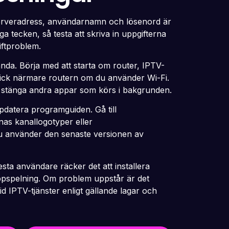
tt serveradress, användarnamn och lösenord är
a tecken, så testa att skriva in uppgifterna
iftproblem.
anda. Börja med att starta om router, IPTV-
Stick närmare routern om du använder Wi-Fi.
ch stänga andra appar som körs i bakgrunden.
pdatera programguiden. Gå till
knas kanallogotyper eller
du använder den senaste versionen av
sta användare räcker det att installera
ppspelning. Om problem uppstår är det
id IPTV-tjänster enligt gällande lagar och