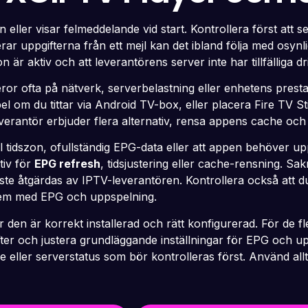
in eller visar felmeddelande vid start. Kontrollera först a
ar uppgifterna från ett mejl kan det ibland följa med osynlig
är aktiv och att leverantörens server inte har tillfälliga dr
beror ofta på nätverk, serverbelastning eller enhetens prest
l om du tittar via Android TV-box, eller placera Fire TV 
leverantör erbjuder flera alternativ, rensa appens cache o
 tidszon, ofullständig EPG-data eller att appen behöver up
tiv för
EPG refresh
, tidsjustering eller cache-rensning. Sa
te åtgärdas av IPTV-leverantören. Kontrollera också att 
blem med EPG och uppspelning.
den är korrekt installerad och rätt konfigurerad. För de fle
er och justera grundläggande inställningar för EPG och u
e eller serverstatus som bör kontrolleras först. Använd allt