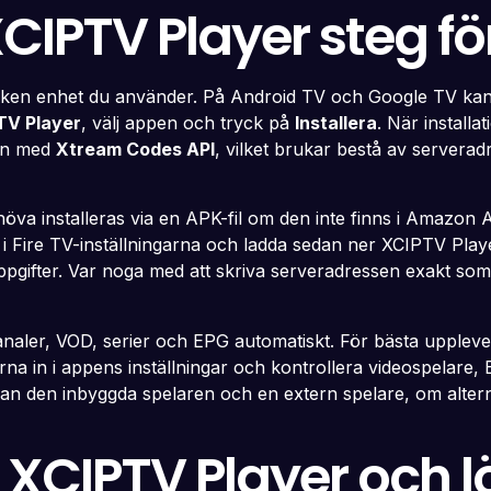
XCIPTV Player steg fö
lken enhet du använder. På Android TV och Google TV kan X
TV Player
, välj appen och tryck på
Installera
. När install
 in med
Xtream Codes API
, vilket brukar bestå av server
va installeras via en APK-fil om den inte finns i Amazon A
or i Fire TV-inställningarna och ladda sedan ner XCIPTV Play
ppgifter. Var noga med att skriva serveradressen exakt som 
kanaler, VOD, serier och EPG automatiskt. För bästa uppleve
a in i appens inställningar och kontrollera videospelare, E
an den inbyggda spelaren och en extern spelare, om alternati
 XCIPTV Player och 