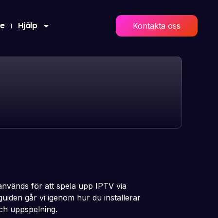
re
Hjälp
Kontakta oss
nvänds för att spela upp IPTV via
uiden går vi igenom hur du installerar
och uppspelning.