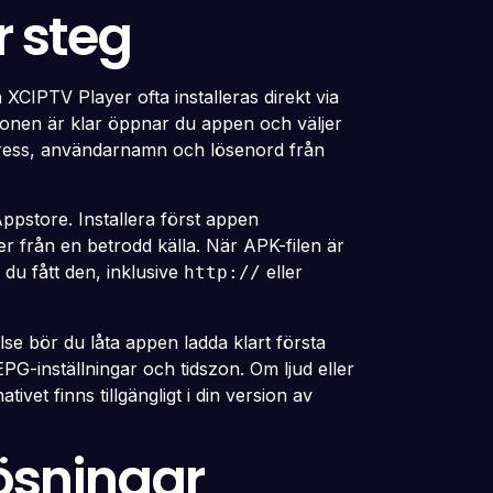
r steg
CIPTV Player ofta installeras direkt via
ationen är klar öppnar du appen och väljer
adress, användarnamn och lösenord från
ppstore. Installera först appen
er från en betrodd källa. När APK-filen är
du fått den, inklusive
eller
http://
lse bör du låta appen ladda klart första
PG-inställningar och tidszon. Om ljud eller
vet finns tillgängligt i din version av
lösningar