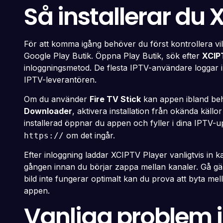
Så installerar du 
För att komma igång behöver du först kontrollera vi
Google Play Butik. Öppna Play Butik, sök efter
XCIP
inloggningsmetod. De flesta IPTV-användare loggar
IPTV-leverantören.
Om du använder
Fire TV Stick
kan appen ibland behö
Downloader
, aktivera installation från okända käll
installerad öppnar du appen och fyller i dina IPTV-u
om det ingår.
https://
Efter inloggning laddar XCIPTV Player vanligtvis in 
gången innan du börjar zappa mellan kanaler. Gå gärn
bild inte fungerar optimalt kan du prova att byta mell
appen.
Vanliga problem i