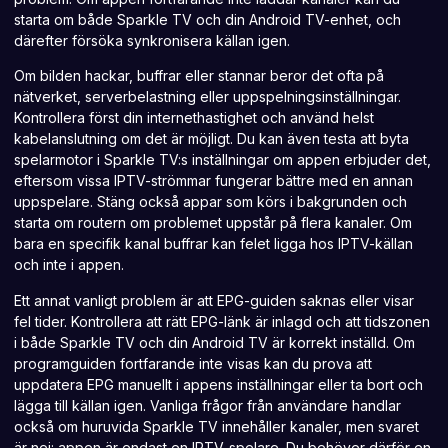
starta om både Sparkle TV och din Android TV-enhet, och
därefter försöka synkronisera källan igen.
Om bilden hackar, buffrar eller stannar beror det ofta på
nätverket, serverbelastning eller uppspelningsinställningar.
Kontrollera först din internethastighet och använd helst
kabelanslutning om det är möjligt. Du kan även testa att byta
spelarmotor i Sparkle TV:s inställningar om appen erbjuder det,
eftersom vissa IPTV-strömmar fungerar bättre med en annan
uppspelare. Stäng också appar som körs i bakgrunden och
starta om routern om problemet uppstår på flera kanaler. Om
bara en specifik kanal buffrar kan felet ligga hos IPTV-källan
och inte i appen.
Ett annat vanligt problem är att EPG-guiden saknas eller visar
fel tider. Kontrollera att rätt EPG-länk är inlagd och att tidszonen
i både Sparkle TV och din Android TV är korrekt inställd. Om
programguiden fortfarande inte visas kan du prova att
uppdatera EPG manuellt i appens inställningar eller ta bort och
lägga till källan igen. Vanliga frågor från användare handlar
också om huruvida Sparkle TV innehåller kanaler, men svaret
är nej: appen är endast en IPTV-spelare. Du behöver därför en