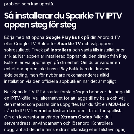
problem som kan uppstå.
Så installerar du Sparkle TV IPTV
appen steg för steg
Börja med att öppna
Google Play Butik
på din Android TV
eller Google TV. Sök efter
Sparkle TV
och välj appen i
sökresultatet. Tryck på
Installera
och vänta tills installationen
är klar. När appen är installerad öppnar du den direkt från Play
Butik eller via appmenyn på din enhet. Om du använder en
enhet där appen inte finns i Play Butik kan det krävas
sideloading, men för nybörjare rekommenderas alltid
installation via den officiella appbutiken när det är möjligt.
När Sparkle TV IPTV startar första gången behöver du lägga till
en IPTV-källa. Välj alternativet för att lägga till ny källa och välj
den metod som passar dina uppgifter. Har du fått en
M3U-länk
från din IPTV-leverantör klistrar du in den i fältet för spellista.
Om din leverantör använder
Xtream Codes
fyller du i
serveradress, användarnamn och lösenord. Kontrollera
noggrant att det inte finns extra mellanslag eller felstavningar,