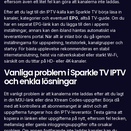
eftersom även ett litet fel kan göra att kanalerna inte laddas.
Efter att du lagt till din IPTV-källa kan Sparkle TV börja läsa in
kanaler, kategorier och eventuell
EPG
, alltså TV-guide. Om du
har en separat EPG-länk kan du lägga till den i appens
inställningar, annars kan den ibland hämtas automatiskt via
leverantörens portal. När allt är inläst bör du gå igenom
inställningarna för uppspelning, textstorlek, kanalgrupper och
startvy. För bästa upplevelse rekommenderas en stabil
internetanslutning, helst via nätverkskabel eller starkt Wi‑Fi,
särskilt om du tittar på HD- eller 4K-kanaler.
Vanliga problem i Sparkle TV IPTV
och enkla lösningar
Ett vanligt problem är att kanalerna inte laddas efter att du lagt
in din M3U-länk eller dina Xtream Codes-uppgifter. Börja då
med att kontrollera att abonnemanget är aktivt och att
uppgifterna fungerar hos din IPTV-leverantör. Testa gärna att
kopiera in länken eller uppgifterna på nytt, eftersom fel tecken,
mellanslag eller gamla inloggningsuppgifter ofta orsakar
problem. Om appen fortfarande inte laddar kanaler kan du