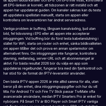
låt appen ladda kanaler och EPG. Om EPG inte visas, kontrollera
att EPG-länken är korrekt, att tidszonen är rätt inställd och att
appen har uppdaterat guiden. Om kanaler saknas kan du testa
att uppdatera spellistan manuellt, starta om appen eller
kontrollera om leverantören har ändrat serveradress.
Vanliga problem är buffring, långsam kanalväxling,
ljud utan
bild
, fel tidsvisning i EPG eller att appen inte accepterar
inloggningen. Vid buffring bör du först testa kabelanslutning i
stället för WiFi, starta om router och enhet, sänka bildkvaliteten
om appen tillåter det och prova en annan spelarmotor om
alternativet finns. Om inloggningen inte fungerar, kontrollera
stavning, mellanslag, server-URL och att abonnemanget är
aktivt. För bästa resultat 2026 bör du välja en app som
uppdateras regelbundet, fungerar bra med din fjärrkontroll och
har stöd för de format din IPTV-leverantör använder.
Den bästa IPTV-appen 2026 är inte alltid samma för alla, utan
beror på din enhet, dina inloggningsuppgifter och hur du vill
titta. För Android TV och Fire TV Stick passar TiviMate ofta
avancerade användare, medan IPTV Smarters Pro är enkel för
nybörjare. På Smart TV är IBO Player och
Smart IPTV
vanliga