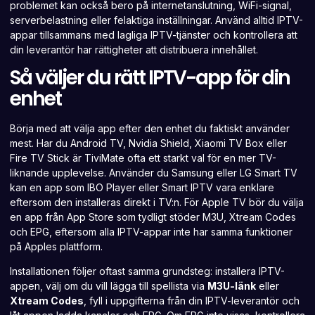
problemet kan också bero på internetanslutning, WiFi-signal,
serverbelastning eller felaktiga inställningar. Använd alltid IPTV-
appar tillsammans med lagliga IPTV-tjänster och kontrollera att
din leverantör har rättigheter att distribuera innehållet.
Så väljer du rätt IPTV-app för din
enhet
Börja med att välja app efter den enhet du faktiskt använder
mest. Har du Android TV, Nvidia Shield, Xiaomi TV Box eller
Fire TV Stick
är TiviMate ofta ett starkt val för en mer TV-
liknande upplevelse. Använder du Samsung eller LG Smart TV
kan en app som
IBO Player eller Smart IPTV
vara enklare
eftersom den installeras direkt i TV:n. För Apple TV bör du välja
en app från App Store som tydligt stöder M3U, Xtream Codes
och EPG, eftersom alla IPTV-appar inte har samma funktioner
på Apples plattform.
Installationen följer oftast samma grundsteg: installera IPTV-
appen, välj om du vill lägga till spellista via
M3U-länk
eller
Xtream Codes
, fyll i uppgifterna från din IPTV-leverantör och