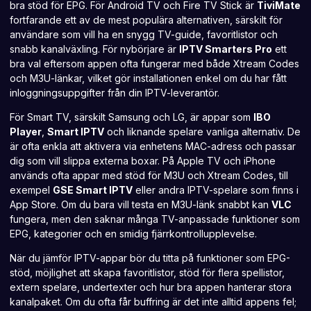
bra stöd för EPG. För Android TV och
Fire TV Stick
är
TiviMate
fortfarande ett av de mest populära alternativen, särskilt för
användare som vill ha en snygg TV-guide, favoritlistor och
snabb kanalväxling. För nybörjare är
IPTV Smarters Pro
ett
bra val eftersom appen ofta fungerar med både
Xtream Codes
och M3U-länkar, vilket gör installationen enkel om du har fått
inloggningsuppgifter från din IPTV-leverantör.
För Smart TV, särskilt Samsung och LG, är appar som
IBO
Player
,
Smart IPTV
och liknande spelare vanliga alternativ. De
är ofta enkla att aktivera via enhetens MAC-adress och passar
dig som vill slippa externa boxar. På Apple TV och iPhone
används ofta appar med stöd för M3U och
Xtream Codes
, till
exempel
GSE Smart IPTV
eller andra IPTV-spelare som finns i
App Store. Om du bara vill testa en M3U-länk snabbt kan
VLC
fungera, men den saknar många TV-anpassade funktioner som
EPG, kategorier och en smidig fjärrkontrollupplevelse.
När du jämför IPTV-appar bör du titta på funktioner som EPG-
stöd, möjlighet att skapa favoritlistor, stöd för flera spellistor,
extern spelare, undertexter och hur bra appen hanterar stora
kanalpaket. Om du ofta får buffring är det inte alltid appens fel;