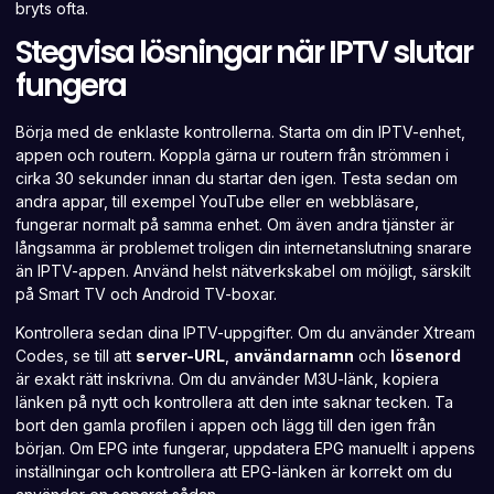
bryts ofta.
Stegvisa lösningar när IPTV slutar
fungera
Börja med de enklaste kontrollerna. Starta om din IPTV-enhet,
appen och routern. Koppla gärna ur routern från strömmen i
cirka 30 sekunder innan du startar den igen. Testa sedan om
andra appar, till exempel YouTube eller en webbläsare,
fungerar normalt på samma enhet. Om även andra tjänster är
långsamma är problemet troligen din internetanslutning snarare
än IPTV-appen. Använd helst nätverkskabel om möjligt, särskilt
på Smart TV och Android TV-boxar.
Kontrollera sedan dina IPTV-uppgifter. Om du använder Xtream
Codes, se till att
server-URL
,
användarnamn
och
lösenord
är exakt rätt inskrivna. Om du använder M3U-länk, kopiera
länken på nytt och kontrollera att den inte saknar tecken. Ta
bort den gamla profilen i appen och lägg till den igen från
början. Om EPG inte fungerar, uppdatera EPG manuellt i appens
inställningar och kontrollera att EPG-länken är korrekt om du