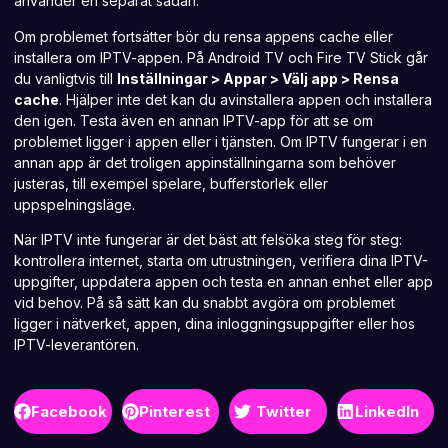
använder en separat sådan.
Om problemet fortsätter bör du rensa appens cache eller
installera om IPTV-appen. På Android TV och Fire TV Stick går
du vanligtvis till
Inställningar > Appar > Välj app > Rensa
cache
. Hjälper inte det kan du avinstallera appen och installera
den igen. Testa även en annan IPTV-app för att se om
problemet ligger i appen eller i tjänsten. Om
IPTV fungerar
i en
annan app är det troligen appinställningarna som behöver
justeras, till exempel spelare, bufferstorlek eller
uppspelningsläge.
När IPTV inte fungerar är det bäst att felsöka steg för steg:
kontrollera internet, starta om utrustningen, verifiera dina IPTV-
uppgifter, uppdatera appen och testa en annan enhet eller app
vid behov. På så sätt kan du snabbt avgöra om problemet
ligger i nätverket, appen, dina inloggningsuppgifter eller hos
IPTV-leverantören.
Facebook
Pinterest
Twitter
LinkedIn