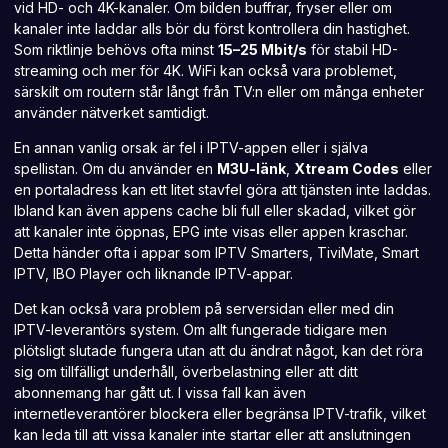
vid HD- och 4K-kanaler. Om bilden buffrar, fryser eller om
kanaler inte laddar alls bör du först kontrollera din hastighet.
Som riktlinje behövs ofta minst
15–25 Mbit/s
för stabil HD-
streaming och mer för 4K. WiFi kan också vara problemet,
särskilt om routern står långt från TV:n eller om många enheter
använder nätverket samtidigt.
En annan vanlig orsak är fel i IPTV-appen eller i själva
spellistan. Om du använder en
M3U-länk
,
Xtream Codes
eller
en portaladress kan ett litet stavfel göra att tjänsten inte laddas.
Ibland kan även appens cache bli full eller skadad, vilket gör
att kanaler inte öppnas, EPG inte visas eller appen kraschar.
Detta händer ofta i
appar som IPTV
Smarters, TiviMate, Smart
IPTV, IBO Player och liknande IPTV-appar.
Det kan också vara problem på serversidan eller med din
IPTV-leverantörs system. Om allt fungerade tidigare men
plötsligt slutade fungera utan att du ändrat något, kan det röra
sig om tillfälligt underhåll, överbelastning eller att ditt
abonnemang har gått ut. I vissa fall kan även
internetleverantörer blockera eller begränsa IPTV-trafik, vilket
kan leda till att vissa kanaler inte startar eller att anslutningen