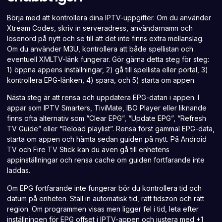
Börja med att kontrollera dina IPTV-uppgifter. Om du använder
Xtream Codes, skriv in serveradress, användarnamn och
lösenord på nytt och se till att det inte finns extra mellanslag.
Om du använder M3U, kontrollera att både spellistan och
eventuell XMLTV-länk fungerar. Gör gärna detta steg för steg:
1) öppna appens inställningar, 2) gå till spellista eller portal, 3)
kontrollera EPG-länken, 4) spara, och 5) starta om appen.
Nästa steg är att rensa och uppdatera EPG-datan i appen. I
appar som IPTV
Smarters, TiviMate, IBO Player eller liknande
finns ofta alternativ som “Clear EPG”, “Update EPG”, “Refresh
TV Guide” eller “Reload playlist”. Rensa först gammal EPG-data,
starta om appen och hämta sedan guiden på nytt. På Android
TV och Fire TV Stick kan du även gå till enhetens
appinställningar och rensa cache om guiden fortfarande inte
laddas.
Om EPG fortfarande inte fungerar bör du kontrollera tid och
datum på enheten. Ställ in automatisk tid, rätt tidszon och rätt
region. Om programmen visas men ligger fel i tid, leta efter
inställningen för EPG offset i IPTV-appen och justera med +1