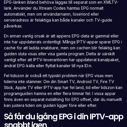
EPG-länken ibland behöva läggas till separat som en XMLTV-
länk. Använder du Xtream Codes hämtas EPG normalt
automatiskt, men om användarnamn, lösenord eller
serveradress är felaktiga kan både kanaler och TV-guide
påverkas.
En annan vanlig orsak är att appens EPG-data är gammal eller
inte har uppdaterats ordentligt. Många IPTV-appar sparar EPG i
cache för att ladda snabbare, men om cachen blir felaktig kan
guiden sluta visas eller visa gamla program. Detta är särskilt
vanligt efter att IPTV-leverantören har uppdaterat kanalpaket,
ändrat EPG-källa eller flyttat kanaler till nya ID:n.
Fel tidszon är också ett typiskt problem när EPG visas men
tiderna inte stämmer. Om din Smart TV, Android TV, Fire TV
Stick, Apple TV eller IPTV-app har fel land, tid eller tidszon kan
programguiden hamna en eller flera timmar fel. I vissa appar
finns även en separat inställning för EPG offset, där du manuellt
kan justera tiden om guiden ligger före eller efter.
Så får du igång EPG i din IPTV-app
snabbt igen