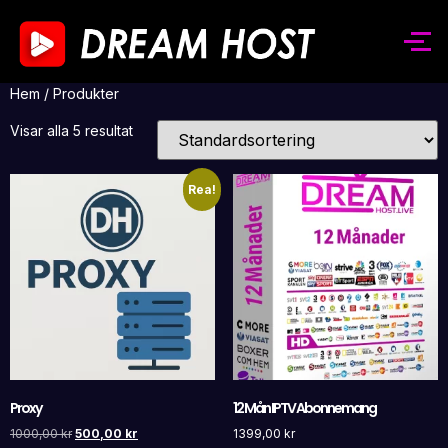
Hem
/ Produkter
Visar alla 5 resultat
Rea!
Proxy
12 Mån IPTV Abonnemang
1000,00
kr
500,00
kr
1399,00
kr