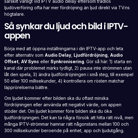
särskilt vanligt vid IPTV audio delay eftersom trådlös
ljudöverföring ofta har mer fördröjning än ljud direkt via TV:ns
högtalare.
Så synkar du ljud och bild i IPTV-
appen
Börja med att öppna inställningarna i din IPTV-app och leta
efter alternativ som
Audio Delay
,
Ljudfördröjning
,
Audio
Offset
,
AV Sync
eller
Synkronisering
. Gör så här: 1) starta en
kanal där problemet märks tydligt, 2) pausa inte strömmen utan
låt den spela, 3) ändra ljudfördröjningen i små steg, till exempel
50 eller 100 millisekunder, 4) kontrollera om rösten matchar
läpprörelserna bättre.
Om ljudet kommer efter bilden ska du oftast minska
fördröjningen eller använda ett negativt värde, om appen
stöder det. Om ljudet kommer före bilden ska du öka
ljudfördröjningen. Det kan ta några försök att hitta rätt nivå, men
många IPTV-strömmar hamnar rätt någonstans mellan 100 och
300 millisekunder beroende på enhet, app och ljudutgång.