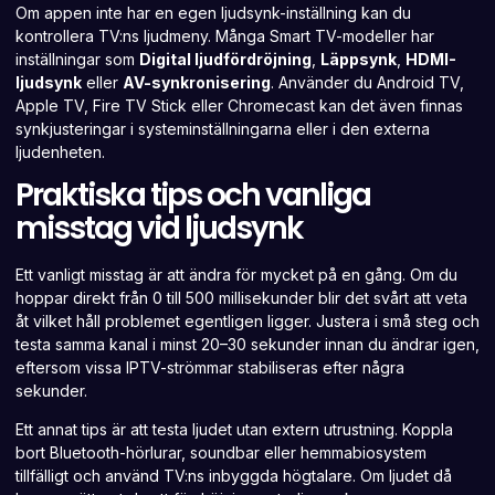
Om appen inte har en egen ljudsynk-inställning kan du
kontrollera TV:ns ljudmeny. Många Smart TV-modeller har
inställningar som
Digital ljudfördröjning
,
Läppsynk
,
HDMI-
ljudsynk
eller
AV-synkronisering
. Använder du Android TV,
Apple TV, Fire TV Stick eller Chromecast kan det även finnas
synkjusteringar i systeminställningarna eller i den externa
ljudenheten.
Praktiska tips och vanliga
misstag vid ljudsynk
Ett vanligt misstag är att ändra för mycket på en gång. Om du
hoppar direkt från 0 till 500 millisekunder blir det svårt att veta
åt vilket håll problemet egentligen ligger. Justera i små steg och
testa samma kanal i minst 20–30 sekunder innan du ändrar igen,
eftersom vissa IPTV-strömmar stabiliseras efter några
sekunder.
Ett annat tips är att testa ljudet utan extern utrustning. Koppla
bort Bluetooth-hörlurar, soundbar eller hemmabiosystem
tillfälligt och använd TV:ns inbyggda högtalare. Om ljudet då