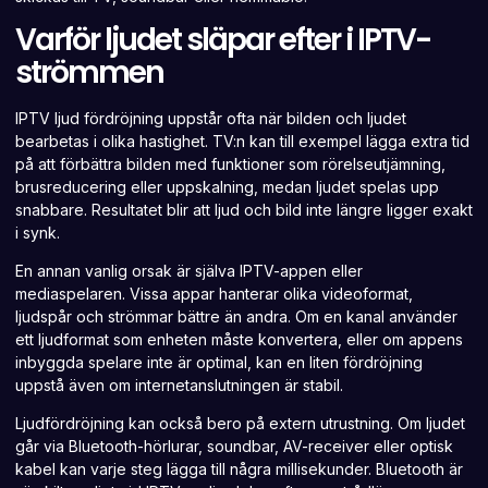
Varför ljudet släpar efter i IPTV-
strömmen
IPTV ljud fördröjning uppstår ofta när bilden och ljudet
bearbetas i olika hastighet. TV:n kan till exempel lägga extra tid
på att förbättra bilden med funktioner som rörelseutjämning,
brusreducering eller uppskalning, medan ljudet spelas upp
snabbare. Resultatet blir att ljud och bild inte längre ligger exakt
i synk.
En annan vanlig orsak är själva IPTV-appen eller
mediaspelaren. Vissa appar hanterar olika videoformat,
ljudspår och strömmar bättre än andra. Om en kanal använder
ett ljudformat som enheten måste konvertera, eller om appens
inbyggda spelare inte är optimal, kan en liten fördröjning
uppstå även om internetanslutningen är stabil.
Ljudfördröjning kan också bero på extern utrustning. Om ljudet
går via Bluetooth-hörlurar, soundbar, AV-receiver eller optisk
kabel kan varje steg lägga till några millisekunder. Bluetooth är