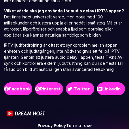
inte hanterar ombuffring särskilt bra.
Vilket värde ska jag använda för audio delay i IPTV-appen?
Det finns inget universellt värde, men börja med 100
millisekunder och justera uppåt eller nedåt i små steg. Målet är
att röster, läpprörelser och snabba ljud som dörrslag eller
applåder ska kännas naturliga samtidigt som bilden.
IPTV ljudfördröjning är oftast ett synkproblem mellan appen,
enheten och ljudutgången, inte nödvändigtvis ett fel på IPTV-
tjänsten. Genom att justera audio delay i appen, testa TV:ns AV-
synk och kontrollera extern ljudutrustning kan du i de flesta fall
få ljud och bild att matcha igen utan avancerad felsökning.
Facebook
Pinterest
Twitter
LinkedIn
Privacy Policy
Term of use