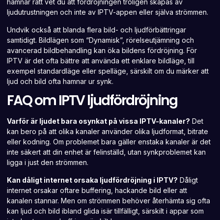
hamnar rätt vet du att fördröjningen troligen skapas av
ljudutrustningen och inte av IPTV-appen eller själva strömmen.
Undvik också att blanda flera bild- och ljudförbättringar
samtidigt. Bildlägen som “Dynamisk”, rörelseutjämning och
avancerad bildbehandling kan öka bildens fördröjning. För
IPTV är det ofta bättre att använda ett enklare bildläge, till
exempel standardläge eller spelläge, särskilt om du märker att
ljud och bild ofta hamnar ur synk.
FAQ om IPTV ljudfördröjning
Varför är ljudet bara osynkat på vissa IPTV-kanaler?
Det
kan bero på att olika kanaler använder olika ljudformat, bitrate
eller kodning. Om problemet bara gäller enstaka kanaler är det
inte säkert att din enhet är felinställd, utan synkproblemet kan
ligga i just den strömmen.
Kan dåligt internet orsaka ljudfördröjning i IPTV?
Dåligt
internet orsakar oftare buffering, hackande bild eller att
kanalen stannar. Men om strömmen behöver återhämta sig ofta
kan ljud och bild ibland glida isär tillfälligt, särskilt i appar som