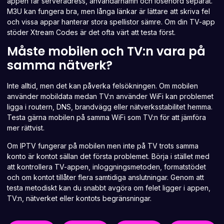
appen får serveradress, användarnamn och lösenord separat.
M3U kan fungera bra, men långa länkar är lättare att skriva fel
och vissa appar hanterar stora spellistor sämre. Om din TV-app
stöder Xtream Codes är det ofta värt att testa först.
Måste mobilen och TV:n vara på
samma nätverk?
Inte alltid, men det kan påverka felsökningen. Om mobilen
använder mobildata medan TV:n använder WiFi kan problemet
ligga i routern, DNS, brandvägg eller nätverksstabilitet hemma.
Testa gärna mobilen på samma WiFi som TV:n för att jämföra
mer rättvist.
Om IPTV fungerar på mobilen men inte på TV trots samma
konto är kontot sällan det första problemet. Börja i stället med
att kontrollera TV-appen, inloggningsmetoden, formatstödet
och om kontot tillåter flera samtidiga anslutningar. Genom att
testa metodiskt kan du snabbt avgöra om felet ligger i appen,
TV:n, nätverket eller kontots begränsningar.