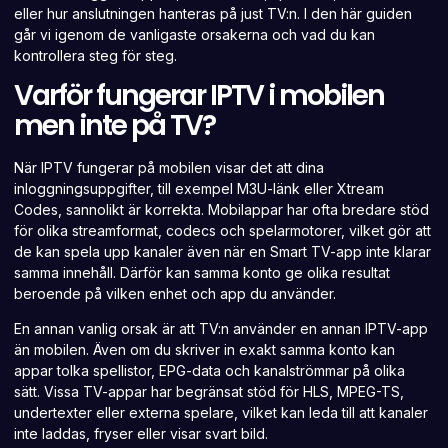
eller hur anslutningen hanteras på just TV:n. I den här guiden
går vi igenom de vanligaste orsakerna och vad du kan
kontrollera steg för steg.
Varför fungerar IPTV i mobilen
men inte på TV?
När IPTV fungerar på mobilen visar det att dina
inloggningsuppgifter, till exempel M3U-länk eller Xtream
Codes, sannolikt är korrekta. Mobilappar har ofta bredare stöd
för olika streamformat, codecs och spelarmotorer, vilket gör att
de kan spela upp kanaler även när en Smart TV-app inte klarar
samma innehåll. Därför kan samma konto ge olika resultat
beroende på vilken enhet och app du använder.
En annan vanlig orsak är att TV:n använder en annan IPTV-app
än mobilen. Även om du skriver in exakt samma konto kan
appar tolka spellistor, EPG-data och kanalströmmar på olika
sätt. Vissa TV-appar har begränsat stöd för HLS, MPEG-TS,
undertexter eller externa spelare, vilket kan leda till att kanaler
inte laddas, fryser eller visar svart bild.