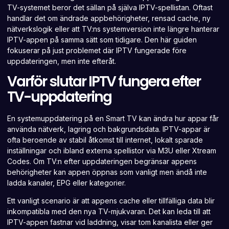
TV-systemet beror det sällan på själva IPTV-spellistan. Oftast
handlar det om ändrade appbehörigheter, rensad cache, ny
nätverkslogik eller att TV:ns systemversion inte längre hanterar
IPTV-appen på samma sätt som tidigare. Den här guiden
fokuserar på just problemet där IPTV fungerade före
uppdateringen, men inte efteråt.
Varför slutar IPTV fungera efter
TV-uppdatering
En systemuppdatering på en Smart TV kan ändra hur appar får
använda nätverk, lagring och bakgrundsdata. IPTV-appar är
ofta beroende av stabil åtkomst till internet, lokalt sparade
inställningar och ibland externa spellistor via M3U eller Xtream
Codes. Om TV:n efter uppdateringen begränsar appens
behörigheter kan appen öppnas som vanligt men ändå inte
ladda kanaler, EPG eller kategorier.
Ett vanligt scenario är att appens cache eller tillfälliga data blir
inkompatibla med den nya TV-mjukvaran. Det kan leda till att
IPTV-appen fastnar vid laddning, visar tom kanalista eller ger