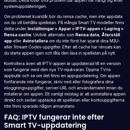
laddas. Detta löser ofta problem där appen har hängt sig efter
systemuppdateringen.
Om problemet kvarstår bör du rensa cache, men inte appdata
om du vill behålla spellistan. På många Smart TV-modeller finns
detta under
Inställningar > Appar > IPTV-appen > Lagring >
Rensa cache
. Undvik alternativ som
Rensa data
,
Återställ
app
eller
Avinstallera
om du inte först har sparat dina M3U-
eller Xtream Codes-uppgifter. Efter att cache har rensats kan
du starta appen igen och låta den läsa in spellistan på nytt.
Kontrollera även att IPTV-appen är uppdaterad till en version
som fungerar med den nya TV-mjukvaran. Öppna TV:ns
appbutik och se om det finns en appuppdatering. Om appen
fortfarande inte fungerar, skriv ned eller fotografera dina
inloggningsuppgifter, server-URL och användarnamn innan du
installerar om appen. Ett vanligt misstag är att avinstallera appen
direkt och sedan upptäcka att spellistan eller kontouppgifterna
inte finns sparade någon annanstans.
FAQ: IPTV fungerar inte efter
Smart TV-uppdatering