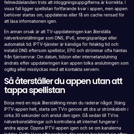
felmeddelanden trots att inloggningsuppgifterna är korrekta. I
vissa fall ligger spellistan fortfarande kvar i appen, men appen
behöver startas om, uppdateras eller få sin cache rensad för
att läsa informationen igen.
En annan orsak är att TV-uppdateringen kan återställa
nätverksinställningar som DNS, IPv6, energisparläge eller
automatisk tid. IPTV-tjänster är känsliga för felaktig tid och
instabil DNS eftersom spellistor, EPG och strömmar ofta hämtas
från fjärrservrar. Om datum, tidzon eller internetanslutning
ändrats efter uppdateringen kan appen tolka anslutningen som
ogiltig eller misslyckas med att kontakta servern.
Så återställer du appen utan att
tappa spellistan
Börja med en mjuk återställning innan du raderar något. Stäng
IPTV-appen helt, starta om TV:n genom att dra ur strömkabeln i
cirka 30 sekunder och anslut den igen. Gå sedan till TV:ns
nätverksinställningar och kontrollera att internet fungerar i
andra appar. Öppna IPTV-appen igen och se om kanalerna