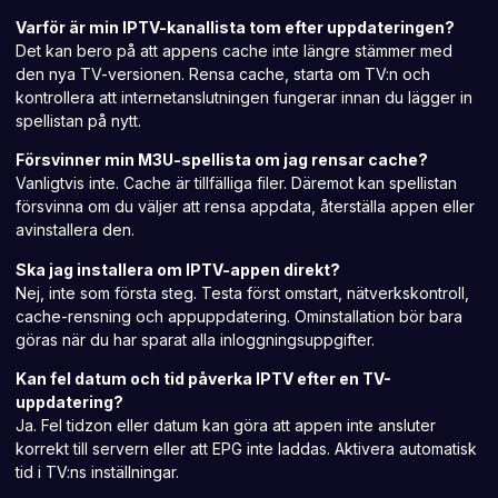
Varför är min IPTV-kanallista tom efter uppdateringen?
Det kan bero på att appens cache inte längre stämmer med
den nya TV-versionen. Rensa cache, starta om TV:n och
kontrollera att internetanslutningen fungerar innan du lägger in
spellistan på nytt.
Försvinner min M3U-spellista om jag rensar cache?
Vanligtvis inte. Cache är tillfälliga filer. Däremot kan spellistan
försvinna om du väljer att rensa appdata, återställa appen eller
avinstallera den.
Ska jag installera om IPTV-appen direkt?
Nej, inte som första steg. Testa först omstart, nätverkskontroll,
cache-rensning och appuppdatering. Ominstallation bör bara
göras när du har sparat alla inloggningsuppgifter.
Kan fel datum och tid påverka IPTV efter en TV-
uppdatering?
Ja. Fel tidzon eller datum kan göra att appen inte ansluter
korrekt till servern eller att EPG inte laddas. Aktivera automatisk
tid i TV:ns inställningar.