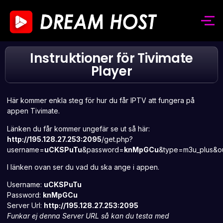
Instruktioner för Tivimate
Player
Här kommer enkla steg för hur du får IPTV att fungera på
appen Tivimate.
Länken du får kommer ungefär se ut så här:
http://195.128.27.253:2095
/get.php?
username=
uCKSPuTu
&password=
knMpGCu
&type=m3u_plus&ou
I länken ovan ser du vad du ska ange i appen.
Username:
uCKSPuTu
Password:
knMpGCu
Server Url:
http://195.128.27.253:2095
Funkar ej denna Server URL så kan du testa med