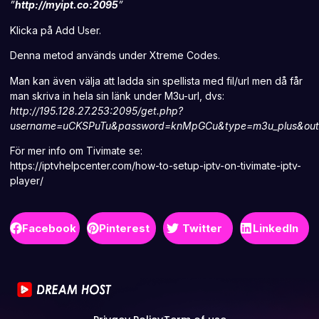
”
http://myipt.co:2095
”
Klicka på Add User.
Denna metod används under Xtreme Codes.
Man kan även välja att ladda sin spellista med fil/url men då får
man skriva in hela sin länk under M3u-url, dvs:
http://195.128.27.253:2095/get.php?
username=uCKSPuTu&password=knMpGCu&type=m3u_plus&out
För mer info om Tivimate se:
https://iptvhelpcenter.com/how-to-setup-iptv-on-tivimate-iptv-
player/
Facebook
Pinterest
Twitter
LinkedIn