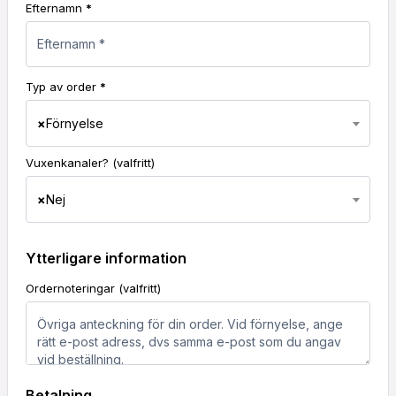
Efternamn
*
Typ av order
*
×
Förnyelse
Vuxenkanaler?
(valfritt)
×
Nej
Ytterligare information
Ordernoteringar
(valfritt)
Betalning